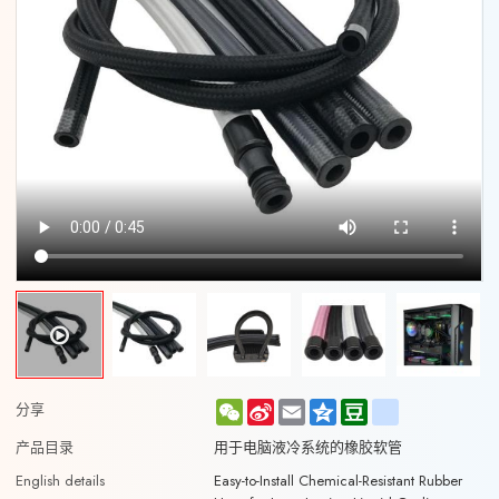
WeChat
Sina
Email
Qzone
Douban
renren
分享
Weibo
产品目录
用于电脑液冷系统的橡胶软管
English details
Easy-to-Install Chemical-Resistant Rubber