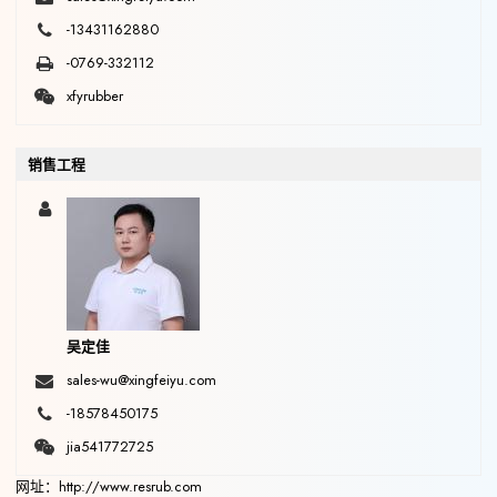
-13431162880
-0769-332112
xfyrubber
销售工程
吴定佳
sales-wu@xingfeiyu.com
-18578450175
jia541772725
网址：http://www.resrub.com